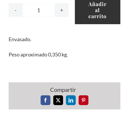
Añadir
al
Chorizo
carrito
IGP
Cantimpalos
Envasado.
Achorizado
2uds
Peso aproximado 0,350 kg.
cantidad
Compartir