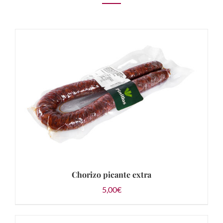
Chorizo picante extra
5,00
€