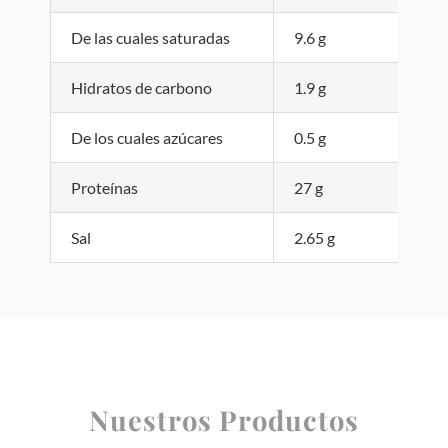
De las cuales saturadas
9.6 g
Hidratos de carbono
1.9 g
De los cuales azúcares
0.5 g
Proteínas
27 g
Sal
2.65 g
Nuestros Productos